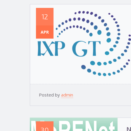
12
APR
Posted by
admin
N
30