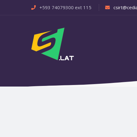
+593 74079300 ext 115
csirt@cedia