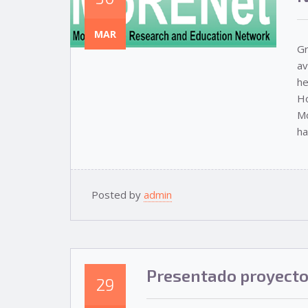
MAR
Gr
av
he
Ho
Mo
ha
Posted by
admin
Presentado proyecto
29