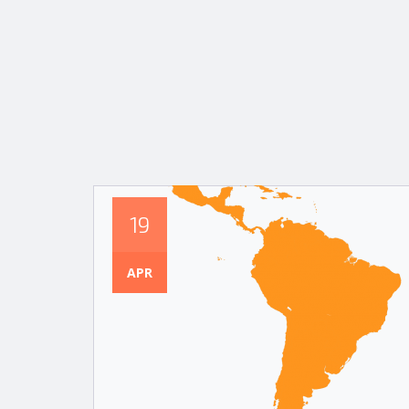
19
APR