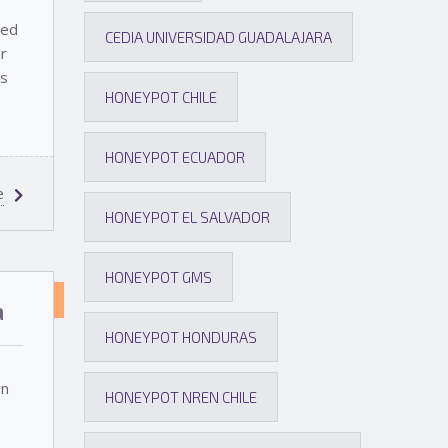
EL
red
CEDIA UNIVERSIDAD GUADALAJARA
PROYECTO
r
as
HONEYPOT CHILE
HONEYPOT ECUADOR
e
HONEYPOT EL SALVADOR
HONEYPOT GMS
NOTICIAS
a
SOBRE
HONEYPOT HONDURAS
EL
en
HONEYPOT NREN CHILE
PROYECTO