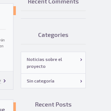
Recent Comments
SIN
CATEGORÍA
Categories
ván
en
Noticias sobre el
proyecto
e
Sin categoría
Recent Posts
NOTICIAS
ue