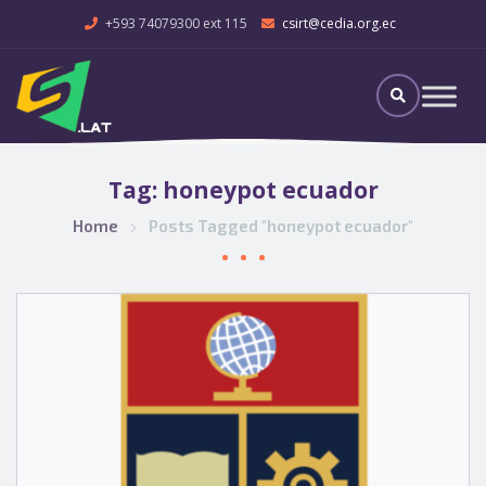
+593 74079300 ext 115
csirt@cedia.org.ec
Tag:
honeypot ecuador
Home
Posts Tagged "honeypot ecuador"