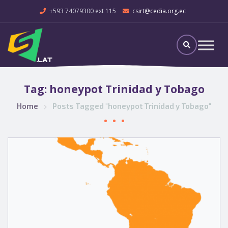
+593 74079300 ext 115
csirt@cedia.org.ec
Tag:
honeypot Trinidad y Tobago
Home
Posts Tagged "honeypot Trinidad y Tobago"