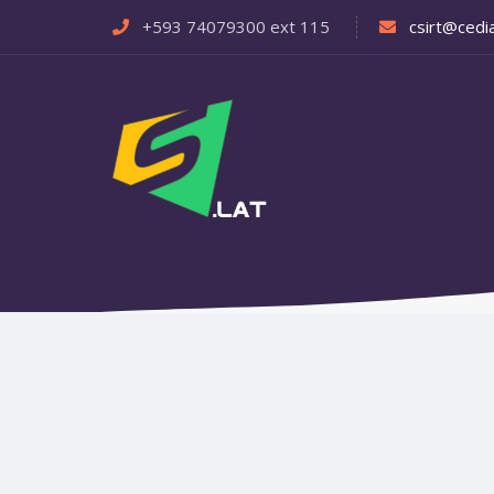
+593 74079300 ext 115
csirt@cedia