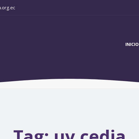
.org.ec
INICIO
Tag:
uv cedia