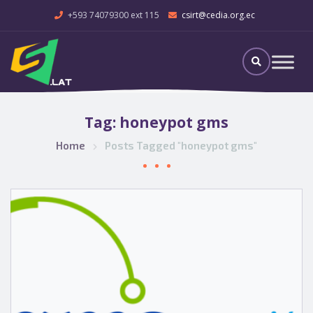
+593 74079300 ext 115
csirt@cedia.org.ec
Tag:
honeypot gms
Home
Posts Tagged "honeypot gms"