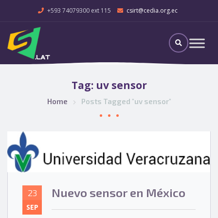
+593 74079300 ext 115
csirt@cedia.org.ec
Tag:
uv sensor
Home
Posts Tagged "uv sensor"
Nuevo sensor en México
23
SEP