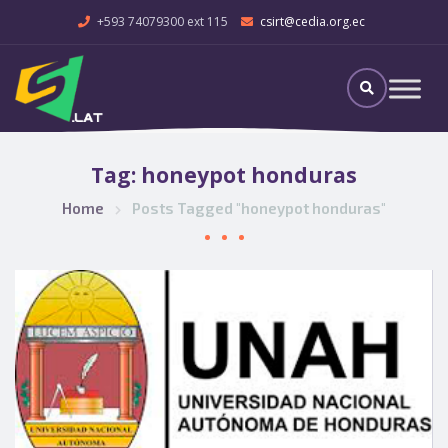
+593 74079300 ext 115
csirt@cedia.org.ec
Tag:
honeypot honduras
Home
Posts Tagged "honeypot honduras"