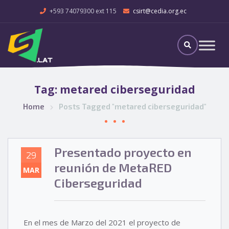
+593 74079300 ext 115
csirt@cedia.org.ec
Tag:
metared ciberseguridad
Home
Posts Tagged "metared ciberseguridad"
Presentado proyecto en
29
reunión de MetaRED
MAR
Ciberseguridad
En el mes de Marzo del 2021 el proyecto de