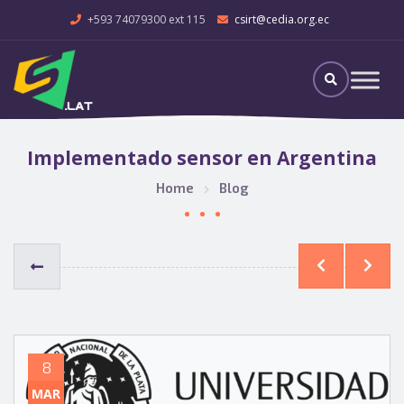
+593 74079300 ext 115
csirt@cedia.org.ec
Implementado sensor en Argentina
Home
Blog
8
MAR