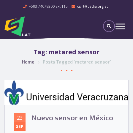
+593 74079300 ext 115
csirt@cedia.org.ec
Tag:
metared sensor
Home
Posts Tagged "metared sensor"
Nuevo sensor en México
23
SEP