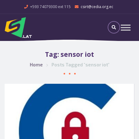
+593 74079300 ext 115
csirt@cedia.org.ec
Tag:
sensor iot
Home
Posts Tagged "sensor iot"