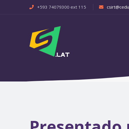
+593 74079300 ext 115
csirt@cedia