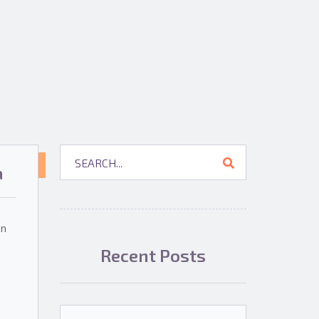
NOTICIAS
a
SOBRE
EL
en
PROYECTO
Recent Posts