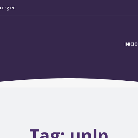
.org.ec
INICIO
Tag:
unlp