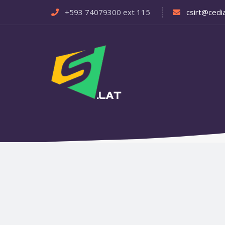
+593 74079300 ext 115
csirt@cedia