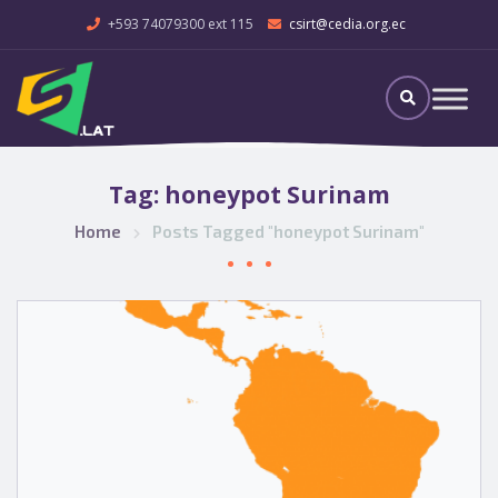
+593 74079300 ext 115
csirt@cedia.org.ec
Tag:
honeypot Surinam
Home
Posts Tagged "honeypot Surinam"