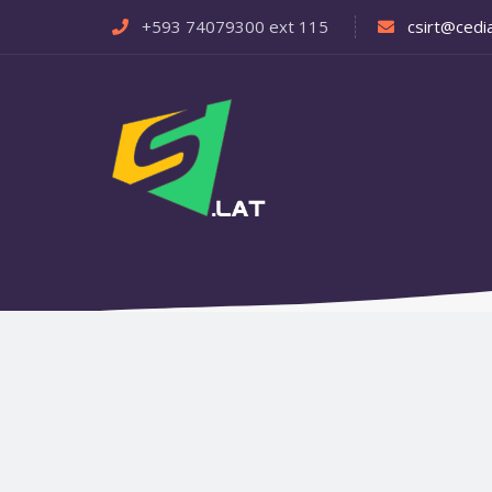
+593 74079300 ext 115
csirt@cedia