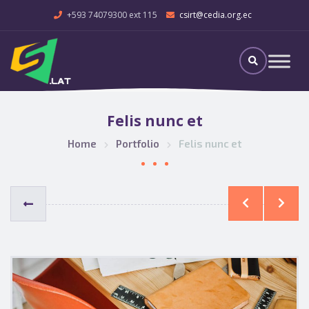
+593 74079300 ext 115
csirt@cedia.org.ec
Felis nunc et
Home
Portfolio
Felis nunc et