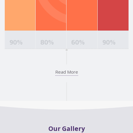
90
%
80
%
60
%
90
%
Read More
Our Gallery