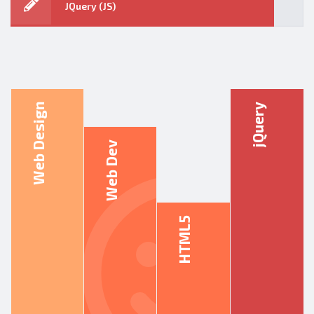
JQuery (JS)
Web Design
jQuery
Web Dev
HTML5