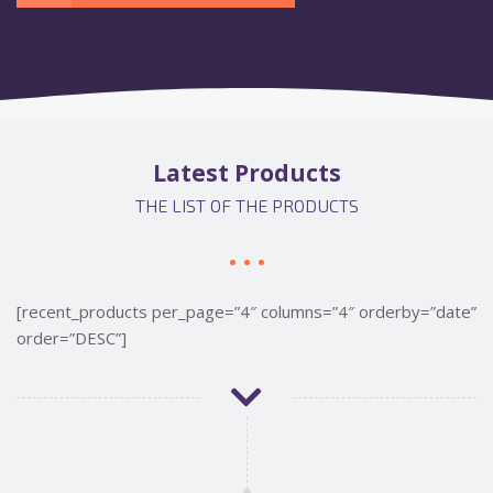
Latest Products
THE LIST OF THE PRODUCTS
[recent_products per_page=”4″ columns=”4″ orderby=”date”
order=”DESC”]