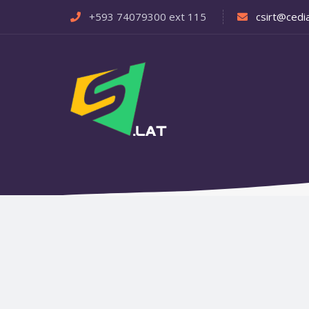
+593 74079300 ext 115
csirt@cedia