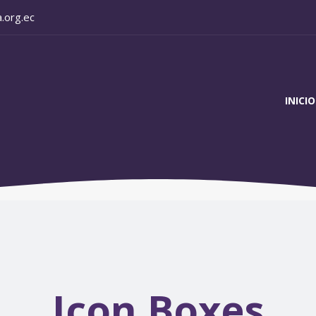
.org.ec
INICIO
Icon Boxes