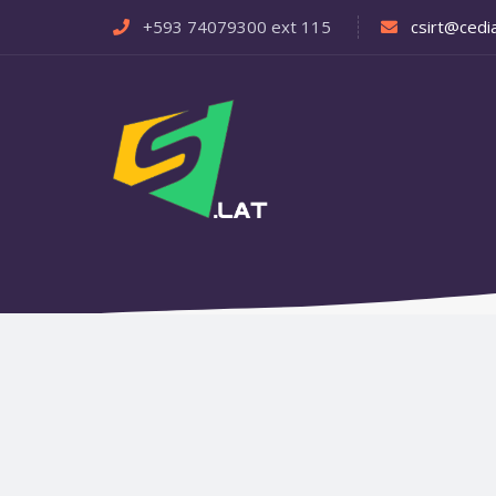
+593 74079300 ext 115
csirt@cedia