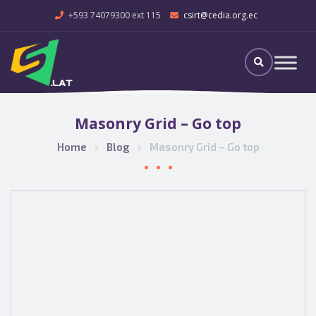
+593 74079300 ext 115
csirt@cedia.org.ec
Masonry Grid – Go top
Home
Blog
Masonry Grid – Go top