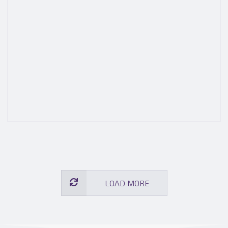
READ MORE
LOAD MORE
Nuevo sensor en Universidad
Autónoma de Nuevo León