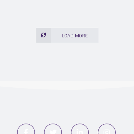
LOAD MORE